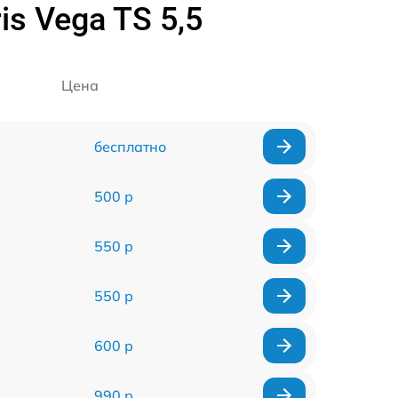
s Vega TS 5,5
Цена
бесплатно
500 р
550 р
550 р
600 р
990 р