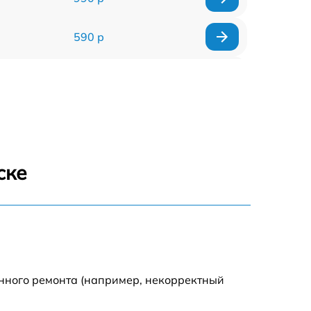
590 р
1000 р
1100 р
1250 р
ске
500 р
550 р
450 р
енного ремонта (например, некорректный
1000 р