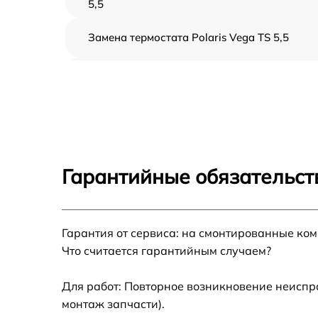
5,5
Замена термостата Polaris Vega TS 5,5
Профилактическая чистка Polaris Vega TS
5,5
Замена платы управления Polaris Vega TS
5,5
Ремонт платы управления (восстановление)
Polaris Vega TS 5,5
Гарантийные обязательст
Ремонт/замена датчика температуры Polari
Vega TS 5,5
Гарантия от сервиса: на смонтированные ко
Замена прокладки Polaris Vega TS 5,5
Что считается гарантийным случаем?
Ремонт модуля управления Polaris Vega TS
5,5
Для работ: Повторное возникновение неиспр
монтаж запчасти).
Замена труб поступления воды Polaris Vega