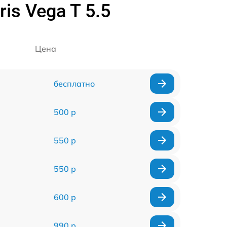
is Vega T 5.5
Цена
бесплатно
500 р
550 р
550 р
600 р
990 р