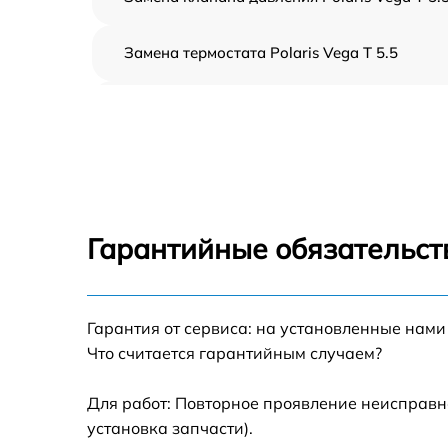
Замена термостата Polaris Vega T 5.5
Профилактическая чистка Polaris Vega T 5.
Замена платы управления Polaris Vega T 5.
Ремонт платы управления (восстановление)
Polaris Vega T 5.5
Гарантийные обязательст
Ремонт/замена датчика температуры Polari
Vega T 5.5
Гарантия от сервиса: на установленные нами
Замена прокладки Polaris Vega T 5.5
Что считается гарантийным случаем?
Ремонт модуля управления Polaris Vega T 5
Для работ: Повторное проявление неисправн
установка запчасти).
Замена труб поступления воды Polaris Vega