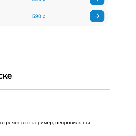
590 р
1000 р
1100 р
1250 р
ске
500 р
550 р
450 р
ого ремонта (например, неправильная
1000 р