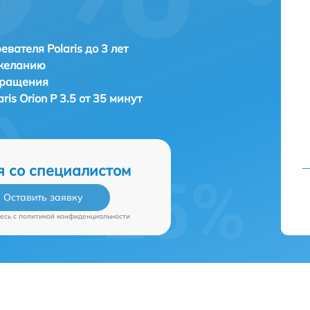
евателя Polaris до 3 лет
 желанию
бращения
aris Orion P 3.5 от 35 минут
я со специалистом
Оставить заявку
есь c
политикой конфиденциальности