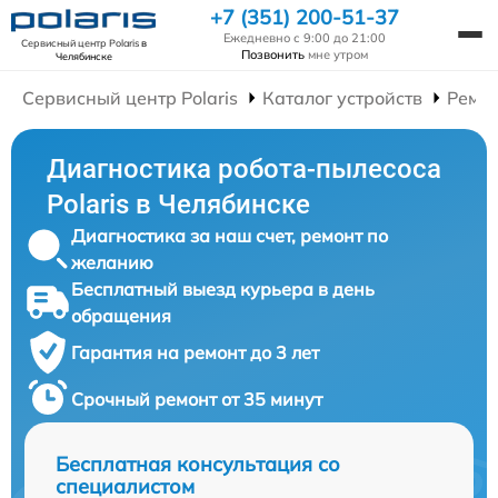
+7 (351) 200-51-37
Ежедневно с 9:00 до 21:00
Сервисный центр Polaris
в
Позвонить
мне утром
Челябинске
Сервисный центр Polaris
Каталог устройств
Ремон
Диагностика робота-пылесоса
Polaris в Челябинске
Диагностика за наш счет, ремонт по
желанию
Бесплатный выезд курьера в день
обращения
Гарантия на ремонт до 3 лет
Срочный ремонт от 35 минут
Бесплатная консультация со
специалистом