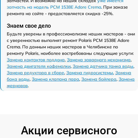
запчастей. И возможно на наших складах
уже имеется
запчасть на модель PCM 1538E Adore Crema
. При заказе
ремонта на сайте - предоставляется скидка -25%.
Знаем свое дело
Будьте уверены в профессионализме наших мастеров - они
с уверенностью выполнят ремонт Polaris PCM 1538E Adore
Crema. По данным наших мастеров в Челябинске по
ремонту Polaris, наиболее востребованы следующие услуги:
Замена контактов поддона
,
Замена заварного механизма
,
Замена двигателя кофемолки
,
Замена датчика танка воды
,
Замена редуктора в сборе
,
Замена гидросистемы
,
Замена
бака воды
,
Замена клапана пара
,
Замена бойлера
,
Замена
жерновов
.
Акции сервисного